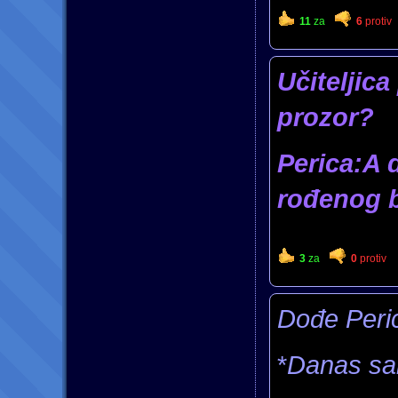
11
za
6
protiv
Učiteljica
prozor?
Perica:A d
rođenog 
3
za
0
protiv
Dođe Perica
*
Danas sa