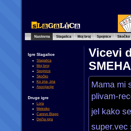
Naslovna
Slagalica
Moj broj
Spojnice
Skočko
Vicevi
Igre Slagalice
Slagalica
SMEH
Moj broj
Spojnice
Skočko
Ko zna, zna
Mama mi se
Asocijacije
plivam-rec
Druge igre
Lora
jel kako s
Meksiko
Carevo Blago
Dečja igra
super.vec