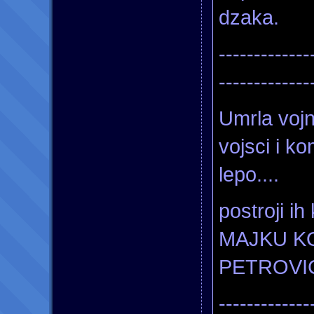
dzaka.
-------------
-------------
Umrla vojn
vojsci i k
lepo....
postroji i
MAJKU K
PETROVI
-------------