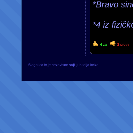
*
Bravo sin
*4 iz fizič
4
za
2
protiv
Slagalica.tv je nezavisan sajt ljubitelja kviza