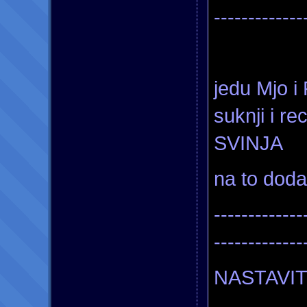
-------------
jedu Mjo i
suknji i 
SVINJA
na to dod
-------------
-------------
NASTAVITE