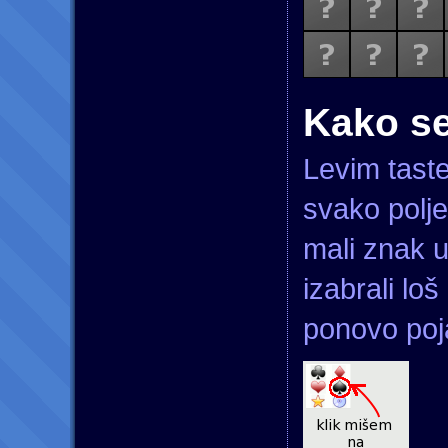
Kako se
Levim tast
svako polje
mali znak u
izabrali lo
ponovo poj