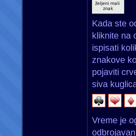
Kada ste od
kliknite na
ispisati ko
znakove ko
pojaviti cr
siva kuglic
Vreme je o
odbrojavanj