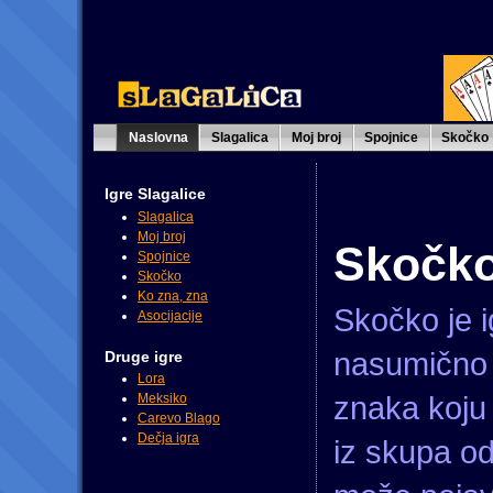
Naslovna
Slagalica
Moj broj
Spojnice
Skočko
Igre Slagalice
Slagalica
Moj broj
Skočk
Spojnice
Skočko
Ko zna, zna
Skočko je 
Asocijacije
nasumično i
Druge igre
Lora
znaka koju 
Meksiko
Carevo Blago
Dečja igra
iz skupa o