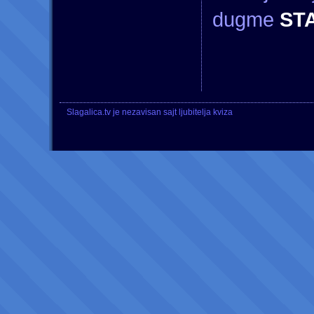
dugme
ST
Slagalica.tv je nezavisan sajt ljubitelja kviza