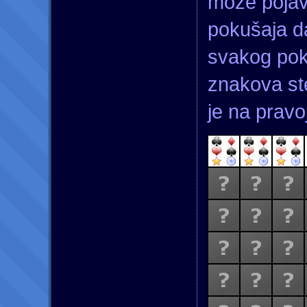
može pojavl
pokušaja d
svakog pok
znakova ste
je na pravoj